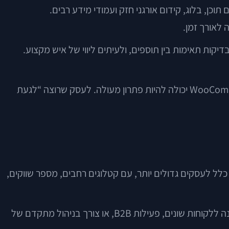
ן, בלוג, קידום אורגני חזק ועמודי מידע רבים.
ים, בדיקות תאימות בין תוספים, ולעיתים ליווי של איש מקצוע.
כאן בדיוק נכנסת השאלה מי מנהל את האתר. לעסק שיש לו ספק קבוע, תהליך עבודה מסודר וצרכים שדורשים גמישות, WooCommerce יכולה להיות פתרון מעולה. לעסק שרוצה “לגעת
תית מאוד. היא מיועדת בדרך כלל לעסקים גדולים יותר, עם קטלוגים רחבים, מספר שווקים,
זו מערכת שמתאימה כאשר המסחר הוא לא “עוד ערוץ”, אלא מנוע עסקי מרכזי. למשל, רשת עם אלפי מוצרים, מבנה מחירים שונה ללקוחות שונים, פעילות B2B, או צורך בניהול מתקדם של