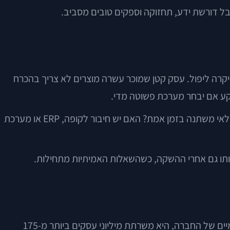
בל דורשת ידע, תחזוקה וספקים טובים מסביב.
יקרה ליפול. עסק קטן שמוכר עשרה מוצרים לא צריך בהכרח
תקע אם יבחר מערכת פשוטה מדי.
הבחירה הנכונה מתחילה בשאלות פרקטיות: כמה מוצרים יש? האם יש וריאציות כמו מידה וצבע? האם יש מכירה לחו”ל? האם המלאי משתנה בזמן אמת? האם יש חיבור לקופה, ERP או מערכת
תו גם אחרי ההשקה, כשהשאלות האמיתיות מתחילות.
Shopify הפכה בשנים האחרונות לאחת המערכות הבולטות בעולם המסחר האלקטרוני, ולא במקרה. לפי הדוחות והמידע הרשמיים של החברה, היא משרתת מיליוני עסקים ביותר מ-175