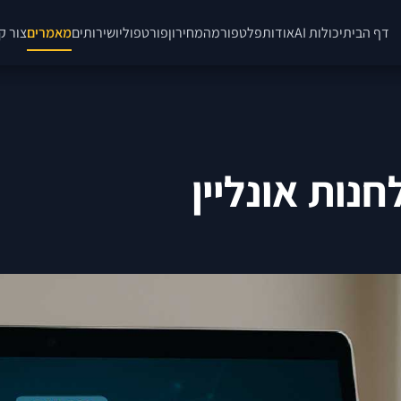
דף הבית
יכולות AI
אודות
פלטפורמה
מחירון
פורטפוליו
שירותים
מאמרים
צור ק
נות אונליין