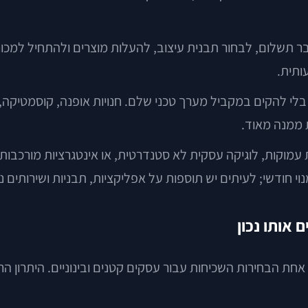
שר להקים חנות, לחבר תשלום, לבחור תבנית עיצוב, להעלות מוצרים ולהת
ותית.
להקים במקביל מערך טכני שלם. חנויות אופנה, קוסמטיקה, לי
לא אינסופית. התאמות עמוקות, לוגיקה עסקית לא סטנדרטית, או אינטגרציו
חודשי; לעיתים יש תוספות על אפליקציות, תבניות ושירותים נל
WooC היא תוסף מסחר למערכת WordPress, והיא אחת הבחירות השכיחות עבור עסקים קטני