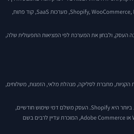
הבלבול מובן. השוק מלא בשמות גדולים, הבטחות נוצצות ומונחים טכניים שלא תמיד אומרים משהו לבעל עסק. Shopify, WooCommerce, Magento, Wix, מערכות SaaS, קוד פתוח,
בנה העסק, ולבחון את המערכת לפי המציאות התפעולית שלה,
 הקניות, מחברת לסליקה, מנהלת מלאי, הזמנות, משלוחים,
כאן חשוב להבחין בין שני סוגים עיקריים של מערכות. הראשון הוא מערכת “סגורה” או SaaS, כלומר שירות בענן. הדוגמה המוכרת ביותר היא Shopify. העסק משלם דמי שימוש חודשיים,
והספק מנהל את התשתית, האבטחה והעדכונים. הסוג השני הוא מערכת בקוד פתוח, כמו WooCommerce על גבי WordPress או Adobe Commerce, המוכרת עדיין לרבים בשם