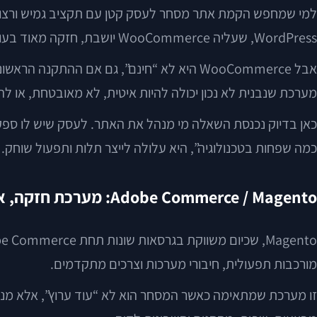
למי שמחפש הקמת אתר מסחר לעסק קטן עם תקציב גמיש ורצון בשל
WordPress, שעליה WooCommerce יושבת, חזקה מאוד בעולם התוכן וה-SEO, וזה יתרון אמיתי לעסקים שרוצים לבנות תנועה לאורך זמן.
אבל WooCommerce היא לא “חינם”, גם אם ההתק
מערכת שנבנית לא נכון יכולה להיות איטית, לא מאובטחת, או לה
כמה שפחות בטכנולוגיה”, היא עלולה לייצר תלות ותפעול שוחק.
Adobe Commerce / Magento: מערכת חזקה, אבל לא לכל אחד
מורכבות תפעולית, חיבורי מערכות וצרכים מתקדמים.