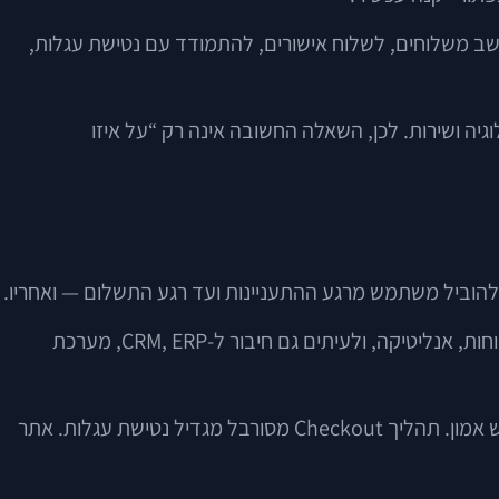
חשב משלוחים, לשלוח אישורים, להתמודד עם נטישת עגלות,
יה ושירות. לכן, השאלה החשובה אינה רק “על איזו
 להוביל משתמש מרגע ההתעניינות ועד רגע התשלום — ואחריו.
כאן נכנסים לתמונה קטלוג מוצרים, עמודי מוצר, סל קניות, קופה, מערכות תשלום, משלוחים, אזור אישי, ניהול הזמנות, שירות לקוחות, אנליטיקה, ולעיתים גם חיבור ל-CRM, ERP, מערכת
המשמעות העסקית ברורה: כל תקלה קטנה עלולה להפוך לבעיה אמיתית. מלאי לא מעודכן יוצר אכזבה. עמוד מוצר חלש מחליש אמון. תהליך Checkout מסורבל מגדיל נטישת עגלות. אתר