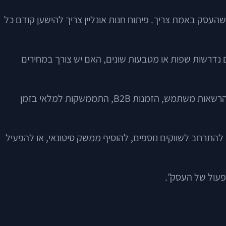
עסק באמת צריך. פיתוח חנות אונליין צריך להישען קודם כל
 נדרשות שפות או מטבעות שונים, האם יש צורך במחירים
יש עסקים שזקוקים למערכת פשוטה יחסית, עם ניהול עצמאי נוח. אחרים צריכים אתר מסחר אלקטרוני מורכב יותר: קטלוג גדול, הרשאות משתמש, הזמנות B2B, התממשקות למלאי בזמן
תרחב לשווקים נוספים, להוסיף ממשק סיטונאי, או להפעיל
תפעול של העסק”.