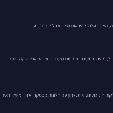
יל, מהירות טעינה, הודעות מערכת ואירועי אנליטיקה. אתר
וריאציות של מידות וצבעים לא דומה לעסק B2B עם מחירים מותאמים ללקוחות קבועים. מותג מזון עם חלונות אספקה ואזורי משלוח אינו