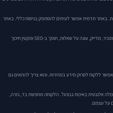
נות. באתר תדמית אפשר לעיתים להסתפק בניסוח כללי. באתר
במילים אחרות, מי שחושב על בניית חנות אינטרנטית צריך להבין שתיאור מוצר אינו רק טקסט שיווקי קצר. זהו רכיב פונקציונלי שמסביר, מדייק, עונה על שאלות, תומך ב-SEO ומקטין חיכוך
אפשר ללקוח לסרוק מידע במהירות. והוא צריך להתאים גם
לה אלגנטית באיכות גבוהה”. הלקוחה מחפשת בד, גזרה,
ם על עצמם.