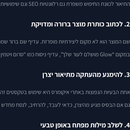
התיאור לכוונת החיפוש משפרת גם רלוונטיות SEO וגם שימושיות.
2. לכתוב כותרת מוצר ברורה ומדויקת
שם המוצר הוא לא מקום ליצירתיות מופרזת. עדיף שם ברור שמכיל 
במקום “Glow מושלם לעור שלך”, עדיף ניסוח כמו “סרום ויטמין C לפנים 30 מ״ל”. זה לא חייב להיות יבש, אבל כן צריך להיות ברור.
3. להימנע מהעתקה מתיאור יצרן
אחת הבעיות הנפוצות באתרי איקומרס היא שימוש בטקסטים זהים 
גם אם הבסיס מגיע מהיצרן, כדאי לעבד, להרחיב, לנסח מחדש ול
4. לשלב מילות מפתח באופן טבעי