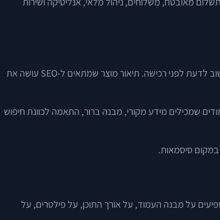
תשלום מאובטח, משלוחים, ניהול מלאי, אנליטיקה ושירות
תיאור מוצר טוב הוא טקסט שמסביר בצורה ברורה מה המוצר, למי הוא מתאים, איך משתמשים בו, מה כולל המפרט שלו, ומה חשוב לדעת לפני רכישה. תיאור מוצר שמתאים ל-SEO עושה את
מודים שמכילים מידע מקורי, מבנה ברור, התאמה לכוונת חיפוש
י במקום סיסמאות.
יעים על מבנה העמוד, על אורך התוכן, על פילטרים, על