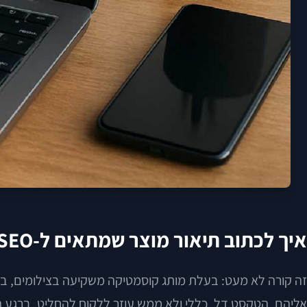
איך לכתוב תיאור מוצר שמתאים ל-SEO בתוך תהליך של בניית אתר מסחר אלקטרוני
זה קורה לא מעט: בעלת מותג קוסמטיקה משקיעה בצילומים, בו
אליהם, הטקסט דל, כללי ולא ממש עוזר ללקוח להחליט. ברגע