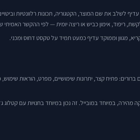
. עדיף לשלב את שם המוצר, הקטגוריה, תכונות רלוונטיות וביטו
שת, ריפוד, אימון כביש או ריצה יומית — לפי ההקשר האמיתי ש
ריא, מגוון וממוקד עדיף כמעט תמיד על טקסט דחוס ומכני.
ברורים: פתיח קצר, יתרונות שימושיים, מפרט, הוראות שימוש, 
ירה, במיוחד במובייל. זה נכון במיוחד בחנויות עם קטלוג גדו