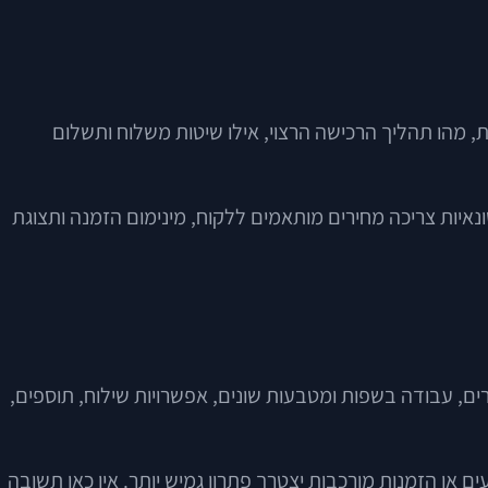
מות, מהו תהליך הרכישה הרצוי, אילו שיטות משלוח ותשלום
להציג רכיבים, הוראות שימוש, שאלות נפוצות ולעיתים רגישויות עור. חנות B2B להזמנות סיטונאיות צריכה מחירים מותאמים ללקוח, מינימום הזמנה ותצוגת
ם, עבודה בשפות ומטבעות שונים, אפשרויות שילוח, תוספים,
 או הזמנות מורכבות יצטרך פתרון גמיש יותר. אין כאן תשובה