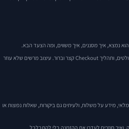
וא נמצא, איך מסננים, איך משווים, ומה הצעד הבא.
המשמעות המעשית היא ניווט ברור, קטגוריות הגיוניות, חיפוש שעובד, פילטרים רלוונטיים, עמודי מוצר מסודרים, כפתורי פעולה בולטים, ותהליך Checkout קצר וברור. עיצוב מרשים שלא עוזר
לאי, מידע על משלוח, ולעיתים גם ביקורות, שאלות נפוצות או
, ואיך חוזרים לעדכן את ההזמנה בלי להתבלבל.