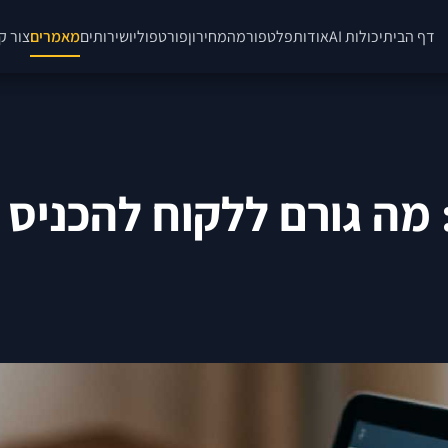
דף הבית
יכולות AI
אודות
פלטפורמה
מחירון
פורטפוליו
שירותים
מאמרים
צור ק
 מה גורם ללקוח להכניס