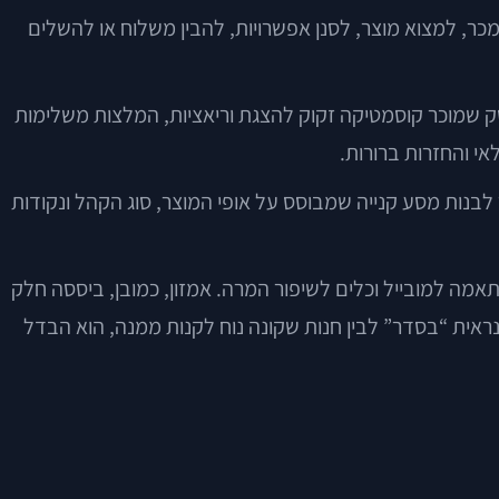
מה נמכר, למצוא מוצר, לסנן אפשרויות, להבין משלוח או להשלים
סק שמוכר קוסמטיקה זקוק להצגת וריאציות, המלצות משלימות
אי והחזרות ברורות.
נות מסע קנייה שמבוסס על אופי המוצר, סוג הקהל ונקודות
ת את זה. דוחות ציבוריים של Shopify לאורך השנים חזרו שוב ושוב על החשיבות של checkout מהיר, התאמה למובייל וכלים לשיפור המרה. אמזון, כמובן, ביססה חלק
נראית “בסדר” לבין חנות שקונה נוח לקנות ממנה, הוא הבדל