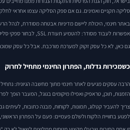
בישראל, חוק הגנת הפרטיות והתקנות הנגזרות ממנו מחייבים עס
סליקה תקניים ואמינים. גם אם ספק הסליקה עצמו אחראי לחלק ני
באתר חינמי, היכולת ליישם מדיניות אבטחה מסודרת, לנהל הרשא
אפשרות לעבוד מסודר: להטמיע תעודת SSL, לבחור ספקי סליקה מוכרים, להגדיר גיבויים, לעדכן רכיבים ולבקר גישה של משתמשים ומנהלים.
גם כאן, לא כל עסק זקוק למערכת מורכבת. אבל כל עסק שמוכר 
כשמכירות גדלות, הפתרון החינמי מתחיל לחרוק
הרבה עסקים מגיעים לאתר חינמי מתוך מחשבה הגיונית: נתחיל 
הזמנות, תוכן, טראפיק ואפילו מיקומים בגוגל, המעבר הופך לפר
צריך להעביר קטלוג, תמונות, לקוחות, מבנה כתובות, לעיתים גם 
לפגוע בחוויית הלקוח ולשלם פעמיים: פעם על הפתרון הראשוני,
זו אחת הסיבות שבעלי מקצוע מנוסים ממליצים לשאול לא רק “כמה