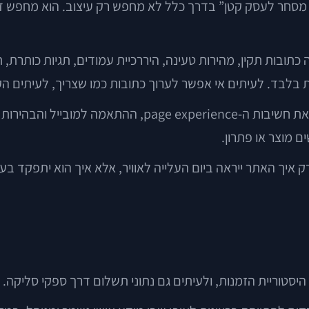
מסחר לעסק קטן” בדרך כלל לא מחפש רק עיצוב. הוא מחפש דר
נה כתובות תקין, מהירות טעינה, היררכיית עמודים, תגיות כותרת, ת
 בלבד. לעיתים אי אפשר לערוך כתובות כמו שצריך, לעיתים הקו
גוגל עצמה מדגישה שוב ושוב, במסמכי Search Central שלה,
 מוצר או פתרון.
רק איך האתר ייראה ביום העלייה לאוויר, אלא איך הוא יתפקד ב
היסטוריית הזמנות, ולעיתים גם נתוני תשלום דרך ספקי סליקה.