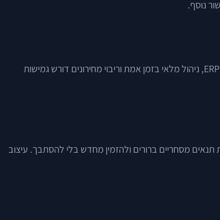
ור נוסף.
הפלטפורמה צריכה להתאים למורכבות העסקית, לא רק לתקציב. אתר איקומרס B2B עם מספר רב של הרשאות, אינטגרציות ל-ERP, ניהול מלאי בזמן אמת וריבוי מחירונים דורש גמישות
, לחפש לפי מק"ט, לראות תנאים מסחריים ברורים ולהזמין מחדש בלי להסתבך. עיצוב