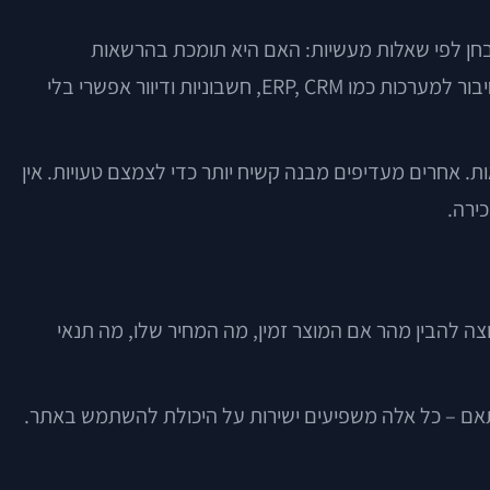
נית בלבד היא אחת ההחלטות היקרות ביותר בטווח הבינוני. פלטפורמה לאתר B2B צריכה להיבחן לפי שאלות מעשיות: האם היא תומכת בהרשאות
משתמשים? האם אפשר להגדיר קבוצות לקוחות ומחירונים? האם ניתן לנהל שפות ומטבעות אם יש פעילות בינלאומית? האם החיבור למערכות כמו ERP, CRM, חשבוניות ודיוור אפשרי בלי
ת. אחרים מעדיפים מבנה קשיח יותר כדי לצמצם טעויות. אין
ירה.
ה להבין מהר אם המוצר זמין, מה המחיר שלו, מה תנאי
 מותאם – כל אלה משפיעים ישירות על היכולת להשתמש באתר.