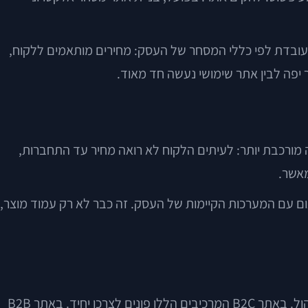
 שעובדת לפי כללי המסחר של העסק: מחירים מותאמים ללקוח,
יצר נוכחות. אתר מסחר אלקטרוני נועד לאפשר פעולה. כשמדובר ב-B2B, הפעולה עצמה מורכבת יותר: לעיתים הלקוח לא רואה מחיר עד התחברות,
מאשר.
יאום עם המערכות הקיימות של העסק. זה כבר לא רק עמוד מוצר,
בבסיס, אתר מסחר אלקטרוני כולל קטלוג מוצרים, עמודי מוצר, סל קניות, קופה, אמצעי תשלום, משלוחים, אזור אישי ומערכת ניהול. באתר B2C המרכיבים הללו פונים לצרכן יחיד. באתר B2B