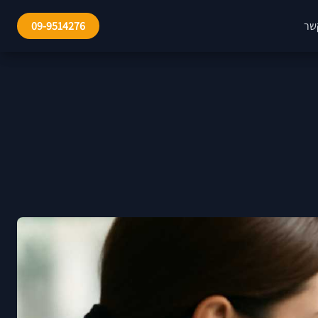
שר
09-9514276