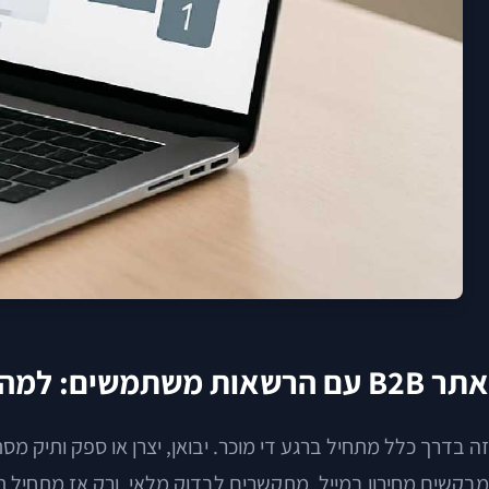
אתר B2B עם הרשאות משתמשים: למה
זה בדרך כלל מתחיל ברגע די מוכר. יבואן, יצרן או ספק ותיק 
מבקשים מחירון במייל, מתקשרים לבדוק מלאי, ורק אז מתחיל תהל