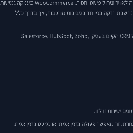
Shopify, למשל, מציעה אקוסיסטם רחב מאוד של אפליקציות ואינטגרציות, מה שהופך אותה נוחה לעסקים שרוצים מהירות עלייה לאוויר וניהול פשוט יחסית. WooCommerce מעניקה גמישות
הה, במיוחד לעסקים שכבר פועלים על וורדפרס או זקוקים להתאמות תוכן ומבנה. Adobe Commerce, לשעבר Magento, נחשבת חזקה במיוחד בסביבות מורכבות, אך בדרך כלל
הבחירה צריכה להיגזר ממורכבות המוצרים, נפח ההזמנות, צרכי השיווק, ריבוי המטבעות או השווקים, והחשוב לא פחות — מסוג ה־CRM הקיים בעסק. Salesforce, HubSpot, Zoho,