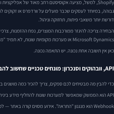
דורשת יותר משאבי פיתוח, תחזוקה וניהול.
Microsoft Dynamics או מערכות מקומיות שונות, לא תמיד "מדברות" באותה רמת קלות עם כל פלטפורמת מסחר.
כאן אין תשובה אחת נכונה. יש התאמה נכונה.
API, וובהוקים וסנכרון: מונחים טכניים שחשוב להבין בלי להיבהל
כדי להבין מה מבטיחים לכם ספקים, צריך להכיר כמה מושגים בס
API הוא הממשק שמאפשר למערכות שונות להחליף מידע ביניהן. במקום לייצא קובץ אקסל ידני פעם ביום, המערכות שולחות נתונים ישירות זו לזו.
Webhook הוא מנגנון "התראה". אירוע מסוים קורה באתר — למשל, הזמנה חדשה — והמערכת שולחת מייד הודעה למערכת אחרת. זה מאפשר פעולה בזמן אמת, או כמעט בזמן אמת.