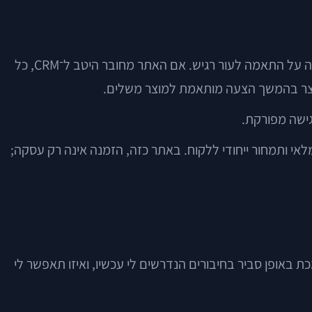
נניח חנות אונליין למוצרי טיפוח. לקוחה חדשה נרשמת לניוזלטר, מקבלת קוד הנחה, רוכשת סרום לפנים ואחרי שבוע פונה בשאלה על התאמה לעור רגיש. אם האתר מחובר היטב ל־CRM, כל
לייצר בהמשך הצעה מותאמת למוצר משלים.
גישה מפורקת.
משרדי שמפעיל אתר הזמנות ללקוחות עסקיים, צריך לא פעם חיבור בין האתר, ה־CRM, מערכת המלאי ותמחור ייחודי ללקוח. באתר כזה, הזמנה אינה רק עסקה;
 באופן סביר בחיבורים הנדרשים לי עכשיו, ואיזו תאפשר לי