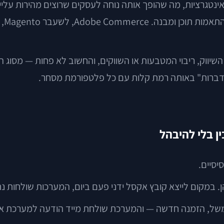
גבו
יסיים.