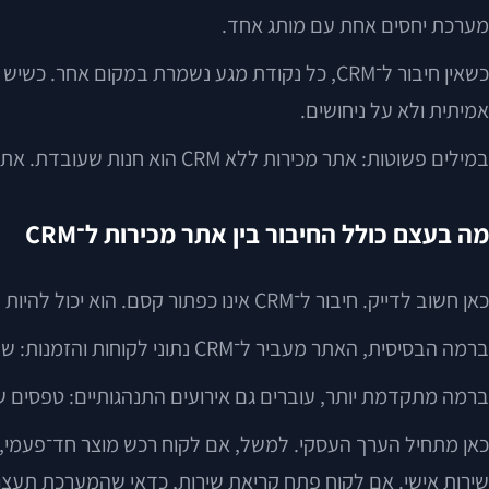
מערכת יחסים אחת עם מותג אחד.
כשאין חיבור ל־CRM, כל נקודת מגע נשמרת במקום 
אמיתית ולא על ניחושים.
במילים פשוטות: אתר מכירות ללא CRM הוא חנות שעובדת. אתר מכירות עם CRM הוא חנות שלומדת, משתפרת ומנהלת את הקשר עם הלקוח לאורך זמן.
מה בעצם כולל החיבור בין אתר מכירות ל־CRM
כאן חשוב לדייק. חיבור ל־CRM אינו כפתור קסם. הוא יכול להיות בסיסי מאוד, ויכול להיות עמוק ומדויק.
ברמה הבסיסית, האתר מעביר ל־CRM נתוני לקוחות והזמנות: שם, טלפון, מייל, מוצר שנרכש, סכום רכישה וסטטוס תשלום. זה כבר משפר סדר תפעולי.
ברמה מתקדמת יותר, עוברים גם אירועים התנהגותיים: טפסים שנש
כאן מתחיל הערך העסקי. למשל, אם לקוח רכש מוצר חד־פעמי, 
שירות אישי. אם לקוח פתח קריאת שירות, כדאי שהמערכת תעצור