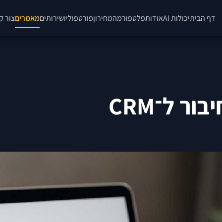
דף הבית
יכולות AI
אודות
פלטפורמה
מחירון
פורטפוליו
שירותים
מאמרים
צור ק
ר ל־CRM