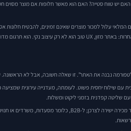
על? האם יש טווח סטייה? האם הוא מאשר חלופות אם מוצר מסוים 
עם המלאי עלול למכור מוצרים שאינם זמינים, להבטיח חלונות 
מדויק של המציאות התפעולית למסך.
רמה נבנה את האתר”. זו שאלה חשובה, אבל לא הראשונה. קודם
ת עם שילוח יחסית פשוט. לעומתה, מעדנייה עירונית שמציעה מו
ועם שליטה קפדנית בזמני ליקוט ומשלוח.
זו גם הנקודה שבה צריך להחליט אם האתר מיועד ל-D2C, כלומר מכירה
רשאות.