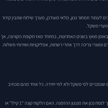
ים לעמוד תמחור נכון, מלאי מעודכן, מערך שילוח שמבין קירור
 פערי משקל.
ר. לפי דוחות של Statista ושל McKinsey, תחום האונליין בקטגוריית Grocery צמח בעולם באופן מואץ בשנים האחרונות, במיוחד מאז תקופת הקורונה, אך
ם ומוצרי צריכה דרך אתרי רשתות, אפליקציות ושירותי משלוח.
צרים שנמכרים לפי משקל ולא לפי יחידה. כל אחד מהם מכתיב
אם אתם מוכרים למשל גבינות בוטיק, בשר, פירות וירקות או מאפים טריים, השאלה אינה רק איך להציג מוצר יפה בעמוד, אלא איך לנסח נכון את מנגנון ההזמנה. האם הלקוח קונה “1 קילו” או