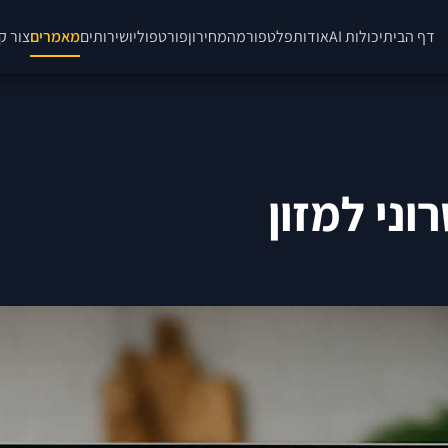
דף הבית
יכולות AI
אודות
פלטפורמה
מחירון
פורטפוליו
שירותים
מאמרים
צור ק
ני למזון