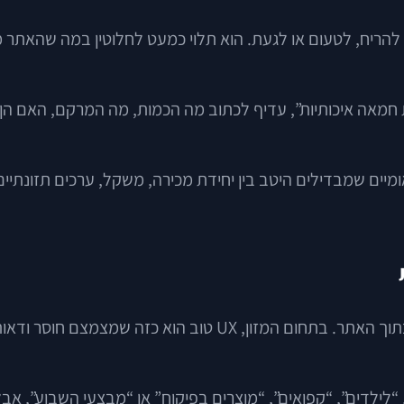
 להריח, לטעום או לגעת. הוא תלוי כמעט לחלוטין במה שהאתר מ
 חמאה איכותיות”, עדיף לכתוב מה הכמות, מה המרקם, האם הן פר
ים שמבדילים היטב בין יחידת מכירה, משקל, ערכים תזונתיים ו
חוויית משתמש, או UX, היא הדרך שבה הלקוח מרגיש ומתנהל בתוך הא
 “לילדים”, “קפואים”, “מוצרים בפיקוח” או “מבצעי השבוע”, אבל