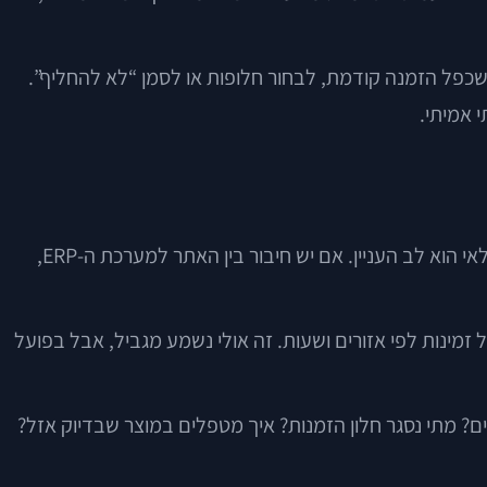
לשכפל הזמנה קודמת, לבחור חלופות או לסמן “לא להחליף”.
 אמיתי.
הבעיה הגדולה ביותר באונליין מזון אינה בהכרח עיצוב, אלא פער בין מה שהאתר מבטיח למה שהמחסן יודע לספק. לכן סנכרון מלאי הוא לב העניין. אם יש חיבור בין האתר למערכת ה-ERP,
 זמינות לפי אזורים ושעות. זה אולי נשמע מגביל, אבל בפועל
ם? מתי נסגר חלון הזמנות? איך מטפלים במוצר שבדיוק אזל?