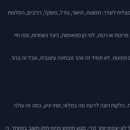
צליח לשדר: תמונות, תיאור, גודל, משקל, רכיבים, המלצות
יכות או רכות, למי הן מתאימות, כיצד נשמרות, ומה חיי
זמינות. לא תמיד זה זוהר מבחינה עיצובית, אבל זה ברור.
תר. בתחום המזון, UX טוב הוא כזה שמצמצם חוסר ודאות. הלקוח רוצה לדעת מה במלאי, מתי יגיע, כמה זה עולה
 לא יעמיס יותר מדי. מנוע חיפוש פנימי חזק חשוב במיוחד, כי