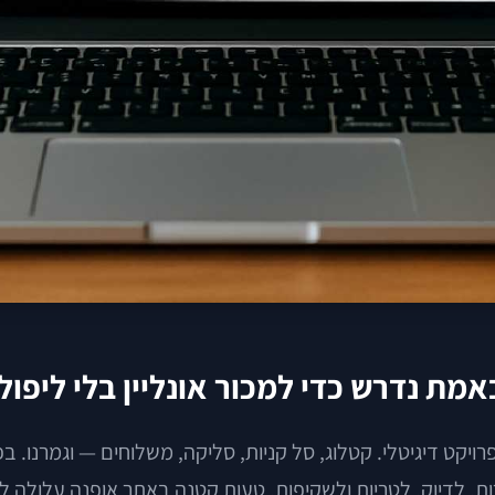
מת נדרש כדי למכור אונליין בלי ליפול
רויקט דיגיטלי. קטלוג, סל קניות, סליקה, משלוחים — וגמרנו. ב
ות, לדיוק, לטריות ולשקיפות. טעות קטנה באתר אופנה עלולה 