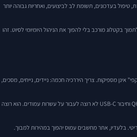
דרת, טיפול בעדכונים, תשומת לב לביצועים, ואחריות גבוהה יותר
וך בקטלוג מורכב בלי להפוך את הניהול היומיומי לסיוט. זהו
” אינן מספיקות. צריך היררכיה חכמה: ניידים, נייחים, מסכים,
אבל המבנה לבדו לא מספיק. כוח אמיתי מגיע מהיכולת לסנן ולהשוות. לקוח שמחפש מסך 27 אינץ' עם פאנל IPS, רזולוציית QHD וחיבור USB-C לא רוצה לעבור על עשרות עמודים. הוא רוצה
 קריטי. בלעדיו, אתר מחשבים עמוס יהפוך במהירות למבוך.