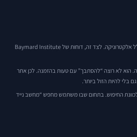
לפי דוחות שנתיים של Shopify, Adobe ו-Statista, צרכנים ממשיכים לעבור לרכישה דיגיטלית גם בקטגוריות מורכבות יותר, כולל אלקטרוניקה. לצד זה, דוחות של Baymard Institute
ה. הוא לא רוצה “להסתבך” עם טעות בהזמנה. לכן אתר
 בלי להיות הזול ביותר.
לכוונת החיפוש. בתחום שבו משתמש מחפש “מחשב נייד