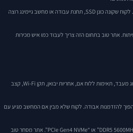
מי שמקים חנות דיגיטלית בתחום הזה לא מוכר רק “מחשב נייד” או “כרטיס מסך”. הוא מוכר התאמה, אמינות, זמינות ושקט נפשי. לקוח שקונה כונן SSD, תחנת עבודה או מחשב גיימינג רוצה
תוח. אתר טוב בתחום הזה צריך לעבוד כמו איש מכירות
חנות אופנה יכולה להסתמך על תמונה טובה, מחיר ותיאור קצר. בתחום המחשבים זה לא מספיק. לקוחות מחפשים נפח זיכרון, סוג מעבד, תאימות ללוח אם, אחריות יבואן, תקן Wi-Fi, קצב
להפוך להזדמנות אבודה. לקוח שלא מבין אם המחשב מגיע עם
הנטייה של עסקים רבים היא להעתיק תיאורי יצרן או להזין נתונים חלקיים. זו טעות נפוצה. לא כל לקוח מבין מה המשמעות של “DDR5 5600MHz” או “PCIe Gen4 NVMe”. אתר מסחר טוב