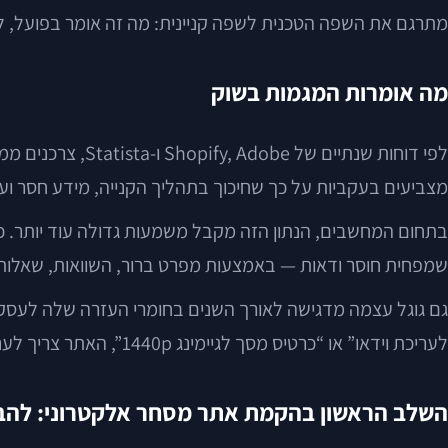
מתרגם את השפה הטכנית לשפה קניינית: מה זה אומר בפועל, ל
מה אומרות המגמות בשוק
מצביעים בעקביות על כך שחיכוך בתהליך הקנייה, מידע חסר ועלו
בתחום המחשבים, הנתון הזה מקבל משמעות גדולה עוד יותר. כ
שמפחית חוסר ודאות — באמצעות מפרט ברור, השוואות, שאלות נ
גם גוגל עצמה מדגישה לאורך השנים בחומרי העזרה שלה לעסקי
לעריכת וידאו” או “כרטיס מסך לגיימינג 1440p”, האתר צריך לענות על הצורך בפועל, לא רק למשוך טראפיק.
השלב הראשון בהקמת אתר מסחר אלקטרוני: להבין