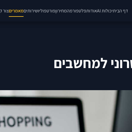
דף הבית
יכולות AI
אודות
פלטפורמה
מחירון
פורטפוליו
שירותים
מאמרים
צור ק
וני למחשבים