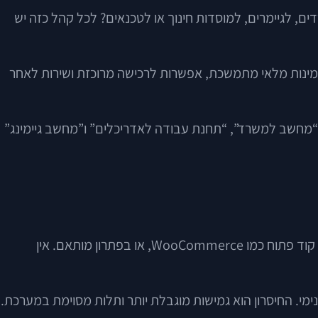
ם, לגיימרים, למוסדות חינוך או לטכנאים? לכל קהל כזה יש
זמינות מלאי מתמשכת, אפשרות לרכישה מרוכזת ושירות לאחר
 “מחשב למשרד”, “תחנת עבודה לאדריכלים” ו”מחשב גיימינג”
אחת השאלות הראשונות בכל הקמת אתר מסחר לעסק קטן או בינוני היא האם לבחור במערכת קוד סגור כמו Shopify, במערכת קוד פתוח כמו WooCommerce, או בפתרון מותאם. אין
ימי. החיסרון הוא גמישות מוגבלת יותר ותלות מסוימת במערכת.