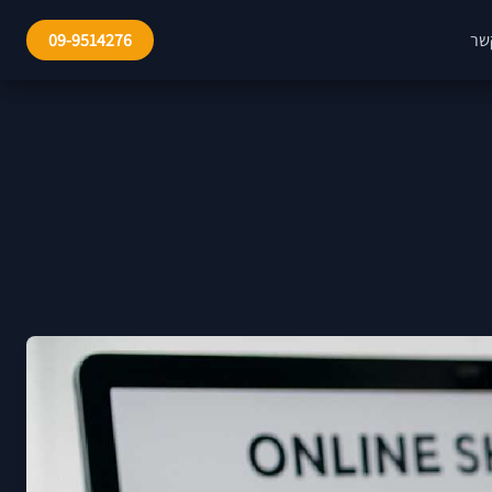
שר
09-9514276