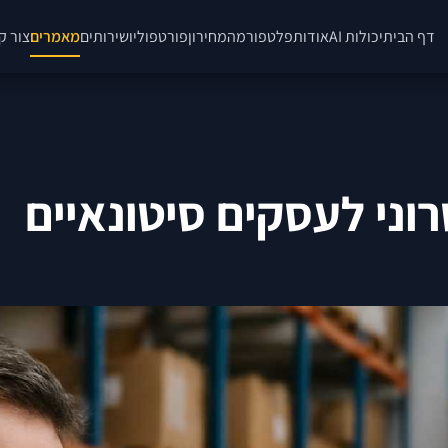
דף הבית
יכולות AI
אודות
פלטפורמה
מחירון
פורטפוליו
שירותים
מאמרים
צור ק
ני לעסקים סיטונאיים