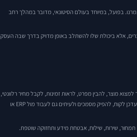
מרנו. בפועל, במיוחד בעולם הסיטונאי, מדובר במהלך רחב
 בעיצוב או בכמות המוצרים, אלא ביכולת שלו להשתלב באופן מדויק בדרך שבה העסק
מצוא מוצר, להבין מפרט, לראות זמינות, לקבל מחיר רלוונטי,
לבצע הזמנה, לבחור תנאי אספקה ולעקוב אחריה. מאחורי הקלעים, המערכת צריכה להתחבר למלאי, לחשב מינימום הזמנה, לעדכן לקוח, להפיק מסמכים ולעיתים גם לעבוד מול ERP או
 תמחור, שירות, שילוח, אבטחת מידע ותחזוקה שוטפת.