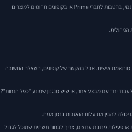
חברות גדולות מנהלות זאת בקפדנות. אמזון, למשל, מפעילה מגוון מנגנוני קידום, אך הם לרוב משולבים בדפי מוצר, בתמחור דינמי, בהטבות לחברי Prime או בקופונים תחומים למוצרים
הניהולית.
מסחר, קל להתפתות לשאלת הפלטפורמה: Shopify, WooCommerce, Magento, Wix או מערכת מותאמת אישית. אבל בהקשר של קופונים, השאלה החשובה
לעבוד יחד עם מבצע אחר, או שיש מנגנון שמונע "כפל הנחות"?
 יכולה להבין את עלות ההטבות בזמן אמת.
ות או פעילות מרובת ערוצים, צריך לבחור תשתית שתוכל לגדול