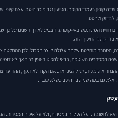
שדה קופון בעמוד הקופה. הטיעון נגד מוכר היטב: עצם קיומו ש
 לבדוק ולהסס.
Baymard Instit, גוף מחקר מוכר בתחום חוויית המשתמש באי-קומרס, הצביע לאו
בדיוק סוג החיכוך הזה.
ירה, הסתרה מוחלטת שלהם עלולה לייצר תסכול. לכן ההחלטה צר
ה המסחרית השוטפת, כדאי להציגו באופן ברור אך לא דומיננט
 ההנחה אוטומטית, יש להציג זאת. אם הקוד לא תקף, ההודעה צר
 אלא גם במה שמוסבר היטב כשלא עובד.
לעסק