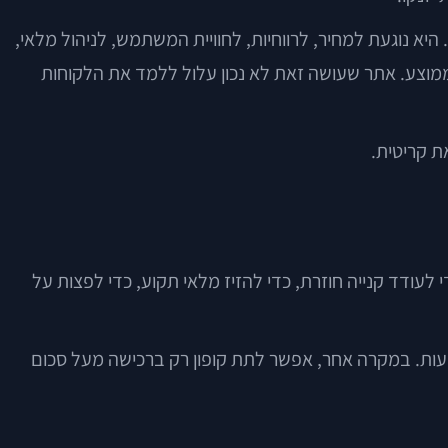
יא נוגעת למחיר, לרווחיות, לחוויית המשתמש, לניהול מלאי,
ממוצע. אתר שעושה זאת לא נכון עלול ללמד את הלקוחות
ת קריטית.
לעודד קנייה חוזרת, כדי להזיז מלאי תקוע, כדי לפצות על
לקוח הוסיף מוצרים לעגלה ונטש. במקום לשלוח לו רק תזכורת כללית, אפשר לשלוח קוד אישי שנותן משלוח חינם ל-48 שעות. במקרה אחר, אפשר לתת קופון רק ברכישה מעל סכום