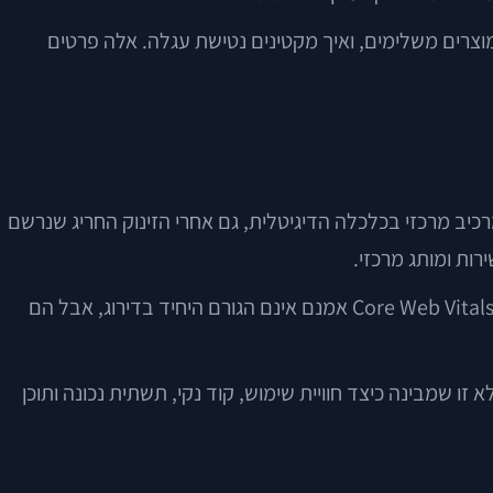
וצרים משלימים, ואיך מקטינים נטישת עגלה. אלה פרטים
ה-OECD ו-Statista, המסחר האלקטרוני ממשיך להיות מרכיב מרכזי בכלכלה הדיגיטלית, גם אחרי הזינוק החריג שנרשם
ות ומותג מרכזי.
גם גוגל עצמה מדגישה שוב ושוב את חשיבות חוויית המשתמש, מהירות וידידותיות למובייל. עדכון Page Experience והדגש על Core Web Vitals אמנם אינם הגורם היחיד בדירוג, אבל הם
ו שמבינה כיצד חוויית שימוש, קוד נקי, תשתית נכונה ותוכן