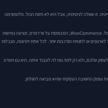
ר מסחר מתמקד בשאלה אם עדיף Shopify, WooCommerce, Magento, Wix או מערכת קניינית. זו שאלה לגיטימית, אבל היא לא חזות הכול. פלטפורמה
Shopify, למשל, הפכה בשנים האחרונות לשחקנית מובילה במסחר האלקטרוני בזכות מערכת יציבה, מהירה ונוחה יחסית לתפעול. WooCommerce, המבוססת על וורדפרס, מציעה גמישות
צים שליטה רחבה יותר. Adobe Commerce, המוכרת לרבים בשמה הקודם Magento, פונה לרוב לארגונים או לחנויות מורכבות יותר. לכל אחת יתרונות, מגבלות
עסק שלכם, ולא רק למה נוח לה לעבוד איתה. היא גם תפרט
את עומק החשיבה העסקית שהיא מביאה לשולחן.