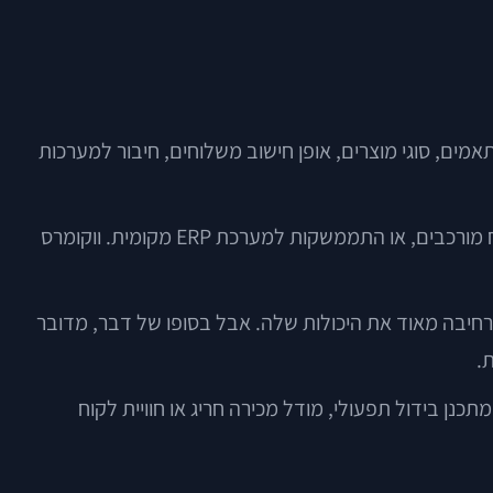
מים, סוגי מוצרים, אופן חישוב משלוחים, חיבור למערכות
לעסקים עם צרכים לא סטנדרטיים, זהו יתרון דרמטי. למשל, חנות שמשלבת בין מוצרים פיזיים לשירותים, תמחור לפי אזורי שילוח מורכבים, או התממשקות למערכת ERP מקומית. ווקומרס
רחיבה מאוד את היכולות שלה. אבל בסופו של דבר, מדובר
.
נן בידול תפעולי, מודל מכירה חריג או חוויית לקוח