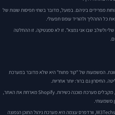
וחות מפרידים ביניהם. בפועל, מדובר בשתי תפיסות שונות של
 כל התהליך ולהוריד עומס תפעולי.
שלי ולשלב שבו אני נמצא". זו לא סמנטיקה. זו ההחלטה
ם.
מקוונת. המשמעות של "קוד פתוח" היא שלא מדובר במערכת
 החיסרון גם ברור: יותר אחריות.
שופיפיי, לעומת זאת, היא פלטפורמת SaaS — כלומר Software as a Service. במקום להתקין, לאחסן ולתחזק מערכת משלך, מקבלים מערכת מוכנה כשירות. Shopify מארחת את האתר,
ן משמעותי.
לפי אתר Shopify, מיליוני עסקים משתמשים בפלטפורמה שלה ברחבי העולם. גם WooCommerce היא שחקן ענק: לפי נתוני W3Techs, וורדפרס עצמה היא מערכת ניהול התוכן הנפוצה