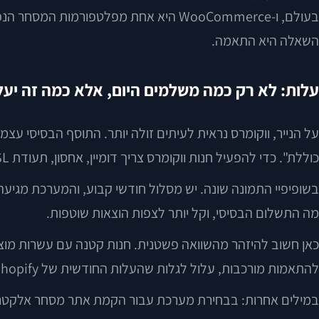
בעולם, ו-WooCommerce היא אחת מפלטפור
השאלה היא התאמה.
עלות: לא רק כמה משלמים היום, אלא כמה זה יע
על הנייר, ווקומרס נראית לעיתים זולה יותר. התוסף הבסיסי עצמ
כוללת". כדי להפעיל חנות ווקומרס צריך דומיין, אחסון, תעודת SSL, תבנית עיצוב, תוספים משלימים, ולעיתים גם מפתח או איש תחזוקה.
בשופיפיי התמונה שונה. יש מסלול חודשי קבוע, והמערכת מגיעה
מה התשלום הבסיסי, וקל יותר לצפות הוצאות שוטפות.
כאן חשוב להיזהר מהשוואה פשטנית. חנות קטנה עם עשרות מוצרים
להתאמות מורכבות, עלול לגלות שהעלות החודשית של Shopify מתנפחת דרך אפליקציות, עמלות נוספות או פשרות בפונקציונליות.