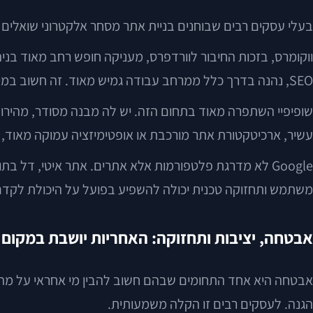
בעלי עסקים רבים שבוחנים בניית אתר מסחר אלקטרוני שואלים מי טובה יותר ל-SEO. זו שאלה מוצדקת, אבל התשובה מו
SEO, נהנה בדרך כלל ממרחב עבודה גמיש מאוד. זה חשוב במיוחד במודלים שבהם התנועה האורגנית היא מנוע צמיחה מרכזי.
שופיפיי השתפרה מאוד בתחום הזה. יש לה מבנה מסודר, מהירות 
עשיר, ארכיטקטורת אתר מורכבת או אופטימיזציה עמוקה מאוד, ו
Google לא מדרגת פלטפורמות אלא אתרים. אתר איטי, דל בת
משתמש ותחזוקה טכנית יכולה להשפיע בפועל על היכולת לקדם
אבטחה, יציבות ותחזוקה: האחריות יושבת במקום
אבטחה היא אחד התחומים שבהם חשוב להבין מי אחראי על מה. 
הגנה. לעסקים רבים זו הקלה משמעותית.