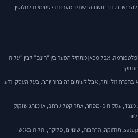
, אלא להבהיר נקודה חשובה: שתי המערכות לגיטימיות לחלוטין.
 לפלטפורמה. אבל מכאן מתחיל הפער בין "חינם" לבין "עלות
בהכרח זול יותר, אבל לעיתים זה ברור יותר. בעל העסק יודע
 מנגד, עסק תוכן-מסחר, אתר קטלוג רחב, או מותג שזקוק
במילים אחרות: בבחירת מערכת עבור הקמת אתר מסחר אלקטרוני, לא בודקים רק מחיר כניסה. בודקים עלות בעלות כוללת — setup, תחזוקה, הרחבות, שינויים, סליקה, ותלות באנשי