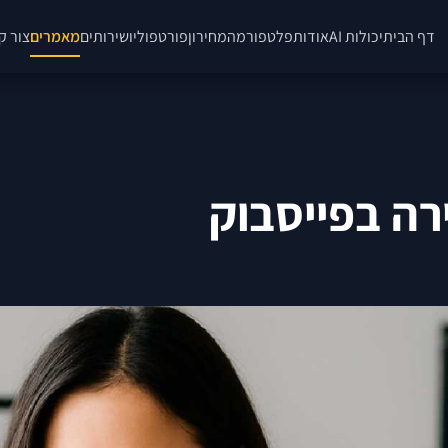
דף הבית
יכולות AI
אודות
פלטפורמה
מחירון
פורטפוליו
שירותים
מאמרים
צור ק
רה בפייסבוק