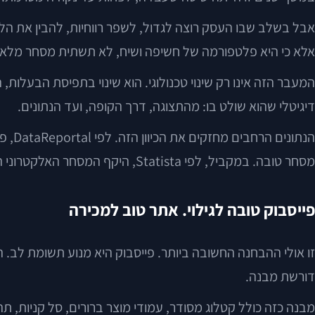
אבל בשלב שבו העסק רוצה לגדול, לשפר רווחיות, להבין את הלקו
אלא כי היא פלטפורמה של חשיפה ושיח, לא תשתית מסחר מלאה.
המעבר הזה אינו רק שינוי טכנולוגי. הוא שינוי בתפיסת הבעלות
דיגיטלי שהוא שולט בו: מהתצוגה, דרך הקופה, ועד הנתונים.
הנתו
מסחר טובה. במקביל, לפי Statista, היקף המסחר האלקטרוני הקמעונאי העולמי ממשיך לצמוח לאורך השנים, מה שמחדד את הפער בין נוכחות חברתית לבין פעילות מסחרית סדורה.
פייסבוק טובה לגילוי. אתר טוב למכירה
זו אולי ההבחנה החשובה ביותר. פייסבוק היא מנוע תשומת לב. ה
דורשת מבנה.
מבנה כזה כולל קטלוג מסודר, עמודי מוצר ברורים, סל קניות, תה