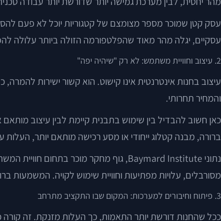
מהר יחסית, לבין מערכת גמישה יותר שדורשת יותר עבודה טכנית
עסק קטן שמוכר מספר מצומצם של קטגוריות יוכל לא פעם להסתפק
עסקיים, יגלה מהר מאוד שהפלטפורמה הזולה ביותר עלולה להפ
2. עיצוב וחוויית משתמש: לא רק "שיהיה יפה"
עיצוב בחנות אינטרנטית אינו קישוט. הוא קשור ישירות להמרה, 
והמחיר תחרותי.
כאן חשוב להבדיל בין שימוש בתבנית קיימת לבין עיצוב מותאם א
ברורה, מבנה קטלוג ייחודי או מסע רכישה מותאם יותר, העלות 
נתוני Baymard Institute, גוף מחקר מוכר
מסורבלים, עלויות מפתיעות וחוויית שימוש לקויה. המשמעות ברו
3. פיתוח וחיבורים למערכות: המקום שבו התקציב מתרחב