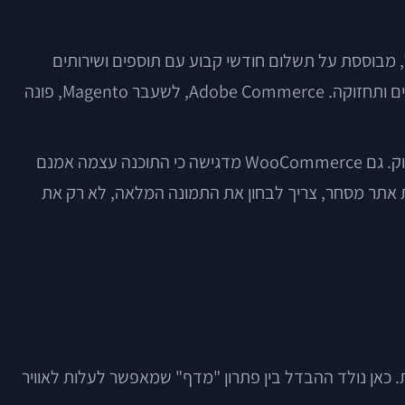
 בשוק, כמו Shopify, WooCommerce ו-Adobe Commerce, מציעות מודלים שונים. Shopify, למשל, מבוססת על תשלום חודשי קבוע עם תוספים ושירותים
משלימים. WooCommerce עצמה היא תוסף קוד פתוח ל-WordPress, אך בפועל העלות כוללת אחסון, פיתוח, אבטחה, תוספים ותחזוקה. Adobe Commerce, לשעבר Magento, פונה
לפי Shopify, עסקים צריכים להביא בחשבון לא רק את דמי המנוי, אלא גם עלויות תשלום לספקי סליקה, אפליקציות, שילוח ושיווק. גם WooCommerce מדגישה כי התוכנה עצמה אמנם
 אתר מסחר, צריך לבחון את התמונה המלאה, לא רק את
כאן נולד ההבדל בין פתרון "מדף" שמאפשר לעלות לאוויר