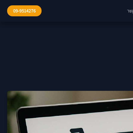
שר
09-9514276