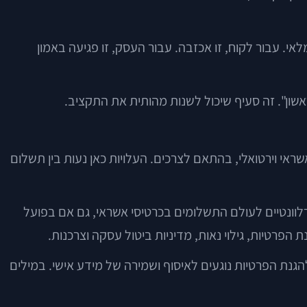
אי. עבור לקוח, זו אכזבה. עבור העסק, זו פגיעה באמון
אשון". זה סעיף שיכול לשנות מהותית את התקציב.
אי וירטואלי, בהתאם לצרכים. העלויות כאן נעות בין תשלום
נה רגולטורית, חשוב להבין שבעל חנות דיגיטלית שמטפל בתשלומים לא פועל בוואקום. תקני אבטחת מידע כמו PCI DSS רלוונטיים לעולם התשלומים בכרטיסי אשראי, גם אם בפועל
פרטיות, גילוי נאות, מדיניות ביטול עסקה וצרכנות.
הגנת הפרטיות נוגעים לאיסוף ושמירה של מידע אישי. במילים