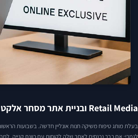
Retail Media ובניית אתר מסחר אלקטרוני: כשהחנות האונליין הופכת גם למדף פרסום
בעלת מותג טיפוח משיקה חנות אונליין חדשה. בשבועות הראשונ
לגמרי: אם כבר נכנסים לאתר שלה לקוחות עם כוונת קנייה, למ