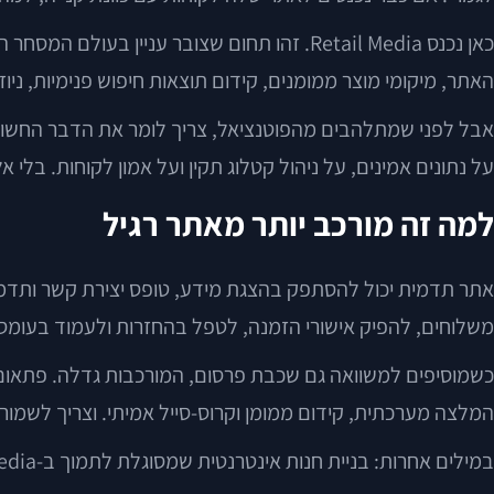
כאן נכנס Retail Media. זהו תחום שצובר ענ
האתר, מיקומי מוצר ממומנים, קידום תוצאות חיפוש פנימיות, ניו
אבל לפני שמתלהבים מהפוטנציאל, צריך לומר את הדבר החשוב: Retail Media לא עומד בפני עצמו. הוא נשען על תשתית טוב
על נתונים אמינים, על ניהול קטלוג תקין ועל אמון לקוחות. בל
למה זה מורכב יותר מאתר רגיל
אתר תדמית יכול להסתפק בהצגת מידע, טופס יצירת קשר ותדמית
משלוחים, להפיק אישורי הזמנה, לטפל בהחזרות ולעמוד בעומס ת
כשמוסיפים למשוואה גם שכבת פרסום, המורכבות גדלה. פתאום צר
המלצה מערכתית, קידום ממומן וקרוס-סייל אמיתי. וצריך לשמור 
במילים אחרות: בניית חנות אינטרנטית שמסוגלת לתמוך ב-Retail Media דורשת הסתכלות עסקית, טכנולוגית ותפעולית רחבה יותר מזו שנדרשת באתר תוכן רגיל.