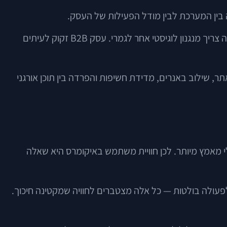
 בין המערכת לבין מודל הפעילות של העסק.
חנות אופנה עם מאות וריאציות של צבעים ומידות צריכה ניהול קטלוג מדויק וחיפוש יעיל. מותג מזון עם אזורי חלוקה ושעות אספקה צריך מנגנון לוגיסטי אחר לגמרי. עסק B2B זקוק לעיתים
ול תוכן שיווקי באתר, שילוב באנרים, מדידת חשיפות והפרדה בין תוכן אורגני
י מאמץ מיותר. לכן חוויית משתמש באיקומרס היא שאלה
ות לפעולה בולטות — כל אלה מצטברים לחוויה שמקטינה חיכוך.