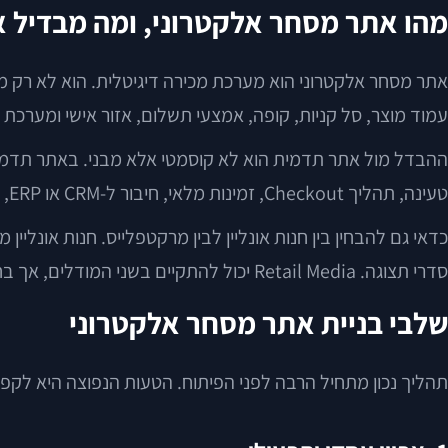
מהו אתר מסחר אלקטרוני, ומה מבדיל 
אתר מסחר אלקטרוני הוא מערכת מכירה דיגיטלית. הוא לא רק מצ
עמוד מוצר, סל קניות, קופה, אמצעי תשלום, אזור אישי ומערכת נ
ההבדל מול אתר תדמית הוא לא קוסמטי אלא מבני. באתר תדמית
טעינה, תהליך Checkout, זמינות מלאי, חיבור ל-CRM או ERP, מדיניות החזרות ותמיכה במובייל הן לא תוספות — הן לב המוצר.
כדאי גם להבחין בין חנות אונליין לבין מרקטפלייס. חנות אונלי
סדרי תצוגה. Retail Media יכול להתקיים בשני המודלים, אך בחנות עצמאית הוא לרוב נשען על נכסי הדאטה של בעל האתר ועל יחסיו עם ספקים ומותגים.
שלבי בניית אתר מסחר אלקטרוני
תהליך נכון מתחיל הרבה לפני הפיתוח. הטעות הנפוצה היא לקפו